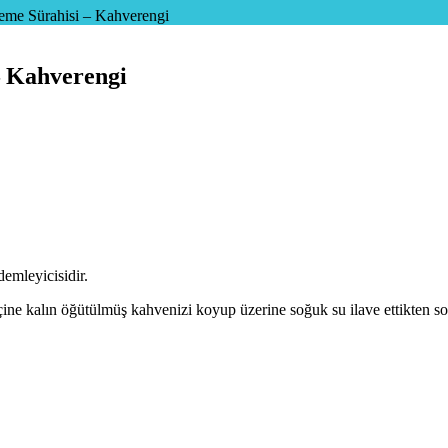
eme Sürahisi – Kahverengi
– Kahverengi
demleyicisidir.
içine kalın öğütülmüş kahvenizi koyup üzerine soğuk su ilave ettikten s