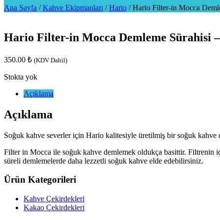
Ana Sayfa
/
Kahve Ekipmanları
/
Hario
/
Hario Filter-in Mocca Deml
Hario Filter-in Mocca Demleme Sürahisi 
350.00
₺
(KDV Dahil)
Stokta yok
Açıklama
Açıklama
Soğuk kahve severler için Hario kalitesiyle üretilmiş bir soğuk kahve 
Filter in Mocca ile soğuk kahve demlemek oldukça basittir. Filtrenin 
süreli demlemelerde daha lezzetli soğuk kahve elde edebilirsiniz.
Ürün Kategorileri
Kahve Çekirdekleri
Kakao Çekirdekleri