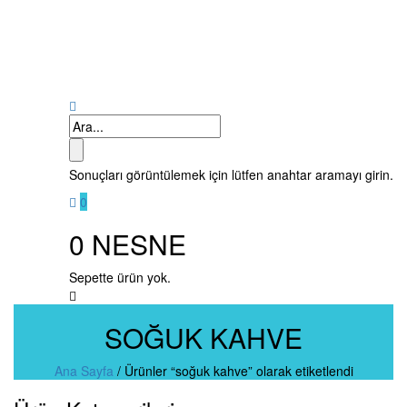
Sonuçları görüntülemek için lütfen anahtar aramayı girin.
0
0
NESNE
Sepette ürün yok.
SOĞUK KAHVE
Ana Sayfa
/
Ürünler “soğuk kahve” olarak etiketlendi