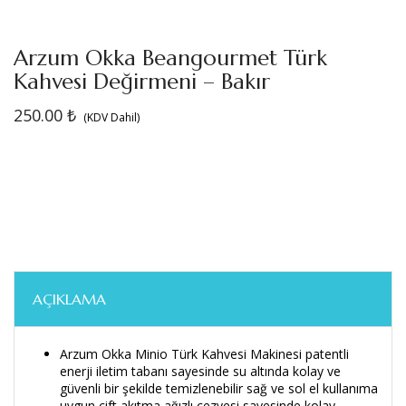
Arzum Okka Beangourmet Türk
Kahvesi Değirmeni – Bakır
250.00
₺
(KDV Dahil)
AÇIKLAMA
Arzum Okka Minio Türk Kahvesi Makinesi patentli
enerji iletim tabanı sayesinde su altında kolay ve
güvenli bir şekilde temizlenebilir sağ ve sol el kullanıma
uygun çift akıtma ağızlı cezvesi sayesinde kolay