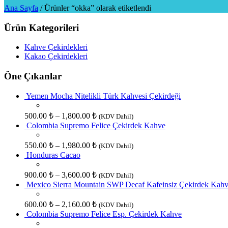
Ana Sayfa
/
Ürünler “okka” olarak etiketlendi
Ürün Kategorileri
Kahve Çekirdekleri
Kakao Çekirdekleri
Öne Çıkanlar
Yemen Mocha Nitelikli Türk Kahvesi Çekirdeği
500.00
₺
–
1,800.00
₺
(KDV Dahil)
Colombia Supremo Felice Çekirdek Kahve
550.00
₺
–
1,980.00
₺
(KDV Dahil)
Honduras Cacao
900.00
₺
–
3,600.00
₺
(KDV Dahil)
Mexico Sierra Mountain SWP Decaf Kafeinsiz Çekirdek Kah
600.00
₺
–
2,160.00
₺
(KDV Dahil)
Colombia Supremo Felice Esp. Çekirdek Kahve