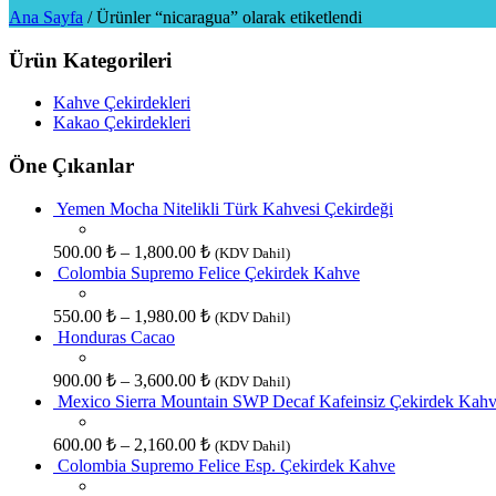
Ana Sayfa
/
Ürünler “nicaragua” olarak etiketlendi
Ürün Kategorileri
Kahve Çekirdekleri
Kakao Çekirdekleri
Öne Çıkanlar
Yemen Mocha Nitelikli Türk Kahvesi Çekirdeği
500.00
₺
–
1,800.00
₺
(KDV Dahil)
Colombia Supremo Felice Çekirdek Kahve
550.00
₺
–
1,980.00
₺
(KDV Dahil)
Honduras Cacao
900.00
₺
–
3,600.00
₺
(KDV Dahil)
Mexico Sierra Mountain SWP Decaf Kafeinsiz Çekirdek Kah
600.00
₺
–
2,160.00
₺
(KDV Dahil)
Colombia Supremo Felice Esp. Çekirdek Kahve