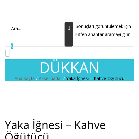
Sonuçları görüntülemek için
lütfen anahtar aramayı girin.
0
DÜKKAN
Ana Sayfa
/
Aksesuarlar
/
Yaka İğnesi – Kahve Öğütücü
Yaka İğnesi – Kahve
Öğütücü