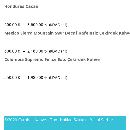
Honduras Cacao
900.00
₺
–
3,600.00
₺
(KDV Dahil)
Mexico Sierra Mountain SWP Decaf Kafeinsiz Çekirdek Kahv
600.00
₺
–
2,160.00
₺
(KDV Dahil)
Colombia Supremo Felice Esp. Çekirdek Kahve
550.00
₺
–
1,980.00
₺
(KDV Dahil)
©2020 Cumbalı Kahve - Tüm Hakları Saklıdır.
Yasal Şartlar