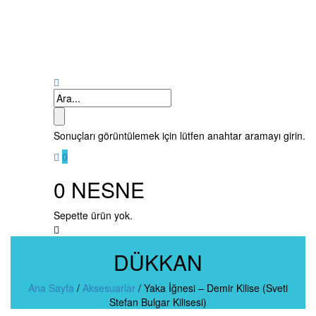
Sonuçları görüntülemek için lütfen anahtar aramayı girin.
0
0
NESNE
Sepette ürün yok.
DÜKKAN
Ana Sayfa
/
Aksesuarlar
/
Yaka İğnesi – Demir Kilise (Sveti
Stefan Bulgar Kilisesi)