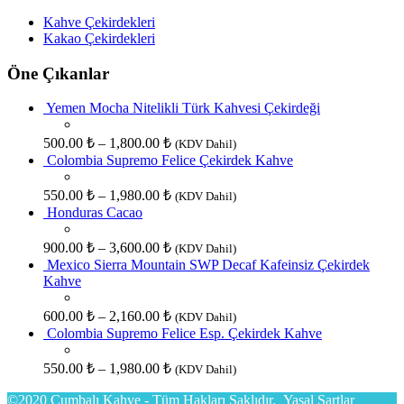
Kahve Çekirdekleri
Kakao Çekirdekleri
Öne Çıkanlar
Yemen Mocha Nitelikli Türk Kahvesi Çekirdeği
500.00
₺
–
1,800.00
₺
(KDV Dahil)
Colombia Supremo Felice Çekirdek Kahve
550.00
₺
–
1,980.00
₺
(KDV Dahil)
Honduras Cacao
900.00
₺
–
3,600.00
₺
(KDV Dahil)
Mexico Sierra Mountain SWP Decaf Kafeinsiz Çekirdek
Kahve
600.00
₺
–
2,160.00
₺
(KDV Dahil)
Colombia Supremo Felice Esp. Çekirdek Kahve
550.00
₺
–
1,980.00
₺
(KDV Dahil)
©2020 Cumbalı Kahve - Tüm Hakları Saklıdır.
Yasal Şartlar