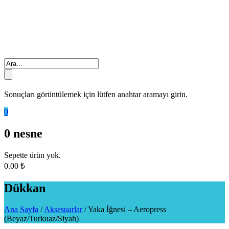
Sonuçları görüntülemek için lütfen anahtar aramayı girin.
0
0
nesne
Sepette ürün yok.
0.00
₺
Dükkan
Ana Sayfa
/
Aksesuarlar
/
Yaka İğnesi – Aeropress
(Beyaz/Turkuaz/Siyah)