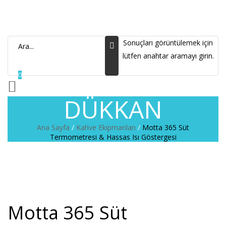
Sonuçları görüntülemek için
lütfen anahtar aramayı girin.
0
DÜKKAN
Ana Sayfa
/
Kahve Ekipmanları
/
Motta 365 Süt
Termometresi & Hassas Isı Göstergesi
Motta 365 Süt