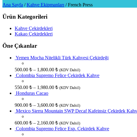
Ana Sayfa
/
Kahve Ekipmanları
/
French Press
Ürün Kategorileri
Kahve Çekirdekleri
Kakao Çekirdekleri
Öne Çıkanlar
Yemen Mocha Nitelikli Türk Kahvesi Çekirdeği
500.00
₺
–
1,800.00
₺
(KDV Dahil)
Colombia Supremo Felice Çekirdek Kahve
550.00
₺
–
1,980.00
₺
(KDV Dahil)
Honduras Cacao
900.00
₺
–
3,600.00
₺
(KDV Dahil)
Mexico Sierra Mountain SWP Decaf Kafeinsiz Çekirdek Kah
600.00
₺
–
2,160.00
₺
(KDV Dahil)
Colombia Supremo Felice Esp. Çekirdek Kahve