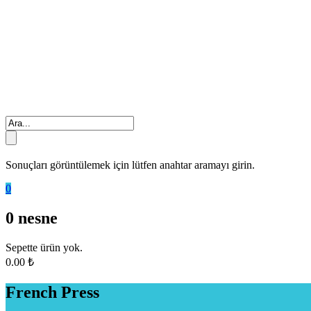
Sonuçları görüntülemek için lütfen anahtar aramayı girin.
0
0
nesne
Sepette ürün yok.
0.00
₺
French Press