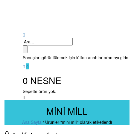
Sonuçları görüntülemek için lütfen anahtar aramayı girin.
0
0
NESNE
Sepette ürün yok.
MINI MILL
Ana Sayfa
/
Ürünler “mini mill” olarak etiketlendi