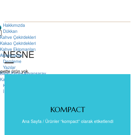
Hakkımızda
0
Dükkan
Kahve Çekirdekleri
Kakao Çekirdekleri
Kahve Ekipmanları
0
NESNE
Aksesuarlar
Demleme
Yazılar
pette ürün yok.
Balat-Fener-Ayvansaray
Kahvenin Tarihi
Kavurma & Toptan
İletişim
KOMPACT
Ana Sayfa
/
Ürünler “kompact” olarak etiketlendi