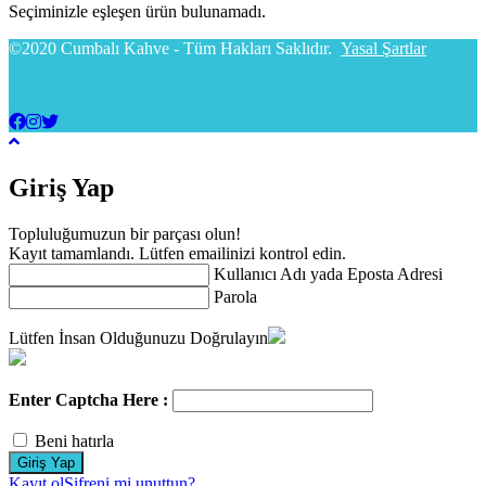
Seçiminizle eşleşen ürün bulunamadı.
©2020 Cumbalı Kahve - Tüm Hakları Saklıdır.
Yasal Şartlar
Giriş Yap
Topluluğumuzun bir parçası olun!
Kayıt tamamlandı. Lütfen emailinizi kontrol edin.
Kullanıcı Adı yada Eposta Adresi
Parola
Lütfen İnsan Olduğunuzu Doğrulayın
Enter Captcha Here :
Beni hatırla
Kayıt ol
Şifreni mi unuttun?