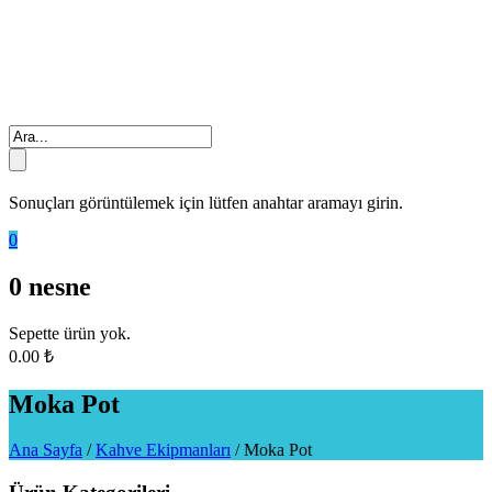
Sonuçları görüntülemek için lütfen anahtar aramayı girin.
0
0
nesne
Sepette ürün yok.
0.00
₺
Moka Pot
Ana Sayfa
/
Kahve Ekipmanları
/
Moka Pot