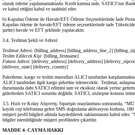
olarak ödeme yapılamamaktadır. Kredi kartına iade, SATICI’nın Bank
ve kabul ettiğini kabul ve taahhüd eder.
b) Kapıdan Ödeme ile Havale/EFT Ödeme Seçeneklerinde İade Pros
Kapıdan ödeme ile havale/EFT ödeme seçeneklerinde iade Tüketiciden ba
şarttır) havale ve EFT şeklinde yapılacaktır.
3.4. Teslimat Şekli ve Adresi:
Teslimat Adresi:
[billing_address] [billing_address_line_2] [billing_zip
Teslim Edilecek Kişi:
[billing_firstname]
Fatura Adresi:
[delivery_address] [delivery_address] [delivery_zipcod
[delivery_state] [delivery_country]
Paketleme, kargo ve teslim masrafları ALICI tarafından karşılanmaktadı
ALICI tarafından ilgili kargo şirketine ödenecektir. Teslimat, anlaşma
durumunda dahi SATICI edimini tam ve eksiksiz olarak yerine getirmi
giderlerden SATICI sorumlu değildir. SATICI, sözleşme konusu ürünün sa
3.5. Hızlı ve Kolay Alışveriş: Siparişin onaylanması sonrasında, 
kayıtlı cep telefonuna gelen SMS doğrulama aktivasyon kodunu, 180 san
müşteri profil bilgileri altında kaydedilerek saklanmasını kabul eder
bilgiler istenildiğinde müşteri profilinden çıkartılır.
MADDE 4- CAYMA HAKKI