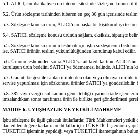
5.1. ALICI, cumbalikahve.con internet sitesinde sözleşme konusu ürüne
5.2. Ürün sözleşme tarihinden itibaren en geç 30 gün içerisinde tesli
5.3. Sözleşme konusu ürün, ALICI’dan başka bir kişi/kuruluşa teslim 
5.4. SATICI, sözleşme konusu ürünün sağlam, eksiksiz, siparişte belirt
5.5. Sözleşme konusu ürünün teslimatı için işbu sözleşmenin bedelinin 
ise, SATICI ürünün teslimi yükümlülüğünden kurtulmuş kabul edilir.
5.6. Ürünün tesliminden sonra ALICI’ya ait kredi kartının ALICI’nın k
kuruluşun ürün bedelini SATICI’ya ödememesi halinde, ALICI’nın ken
5.7. Garanti belgesi ile satılan ürünlerden olan veya olmayan ürünlerin
servise yaptırılması için sözkonusu ürünler SATICI’ya gönderilebilir, 
5.8. 385 sayılı vergi usul kanunu genel tebliği uyarınca iade işlemler
imzalandıktan sonra tarafımıza ürün ile birlikte geri gönderilmesi ger
MADDE 6- UYUŞMAZLIK VE YETKİLİ MAHKEME
İşbu sözleşme ile ilgili çıkacak ihtilaflarda; Türk Mahkemeleri yetkil
ilan edilen değere kadar olan ihtilaflar için TÜKETİCİ işleminin yap
TÜKETİCİ işleminin yapıldığı veya TÜKETİCİ ikametgahının bulundu