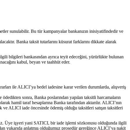
etler sunulabilir. Bu tür kampanyalar bankanızın inisiyatifindedir ve
acaktır. Banka taksit tutarlarını küsurat farklarını dikkate alarak
 ilgili bilgileri bankasından ayrıca teyit edeceğini, yürürlükte bulunan
nacağını kabul, beyan ve taahhüt eder.
rları ile ALICI’ya bedel iadesine karar verilen durumlarda, alışveriş
 ödedikten sonra, Banka poslarından yapılan taksitli harcamaların
larak hamil taraf hesaplarına Banka tarafından aktarılır. ALICI’nın
cak ve ALICI iade öncesinde ödemiş olduğu taksitleri satışın taksitleri
 Üye işyeri yani SATICI, bir iade işlemi sözkonusu olduğunda ilgili
ndan yukarıda anlatmış olduğumuz prosedür gereğince ALICI’ya nakit