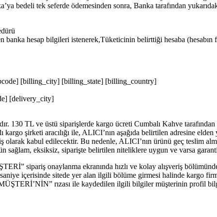
a’ya bedeli tek seferde ödemesinden sonra, Banka tarafından yukarıda
edürü
nka hesap bilgileri istenerek,Tüketicinin belirttiği hesaba (hesabın f
code] [billing_city] [billing_state] [billing_country]
e] [delivery_city]
r. 130 TL ve üstü siparişlerde kargo ücreti Cumbalı Kahve tarafından ka
lı kargo şirketi aracılığı ile, ALICI’nın aşağıda belirtilen adresine el
ş olarak kabul edilecektir. Bu nedenle, ALICI’nın ürünü geç teslim al
ğlam, eksiksiz, siparişte belirtilen niteliklere uygun ve varsa garanti
“MÜŞTERİ” sipariş onaylanma ekranında hızlı ve kolay alışveriş bölü
iye içerisinde sitede yer alan ilgili bölüme girmesi halinde kargo firma
. “MÜŞTERİ’NİN” rızası ile kaydedilen ilgili bilgiler müşterinin profi