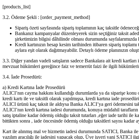
[products_list]
3.2. Ödeme Şekli : [order_payment_method]
Sipariş özeti sayfasında sipariş toplamının kaç taksitle ödeneceğ
Bankanız kampanyalar düzenleyerek sizin seçtiğiniz taksit adedin
şirketimizin bilgisi dâhilinde olması durumunda sayfalarımızda
Kredi kartınızın hesap kesim tarihinden itibaren sipariş toplamı t
aylara eşit olarak dağıtmayabilir. Detaylı ödeme planınızın oluşt
3.3. Diğer yandan vadeli satışların sadece Bankalara ait kredi kartları i
mevzuat hükümleri gereğince faiz ve temerrüt faizi ile ilgili hüküml
3.4. İade Prosedürü:
a) Kredi Kartına İade Prosedürü
ALICI’nın cayma hakkını kullandığı durumlarda ya da siparişe konu ola
kredi kartı ile ve taksitli olarak yapılmışsa, kredi kartına iade prosedürü
ALICI ürünü kaç taksit ile aldıysa Banka ALICI’ya geri ödemesini tak
ALICI’nın kredi kartına iadesi durumunda, konuya müdahil tarafların ma
satış iptaline kadar ödemiş olduğu taksit tutarları ,eğer iade tarihi ile
bittikten sonra , iade öncesinde ödemiş olduğu taksitleri sayısı kadar
Kart ile alınmış mal ve hizmetin iadesi durumunda SATICI, Banka ile
yazılım aracılığı ile iadesini yapacak olup, Üye işyeri yani SATIC