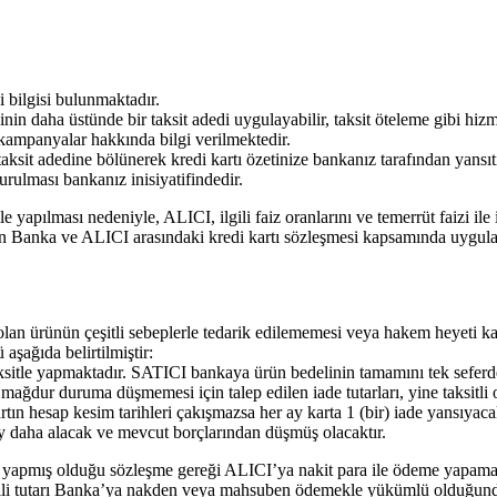
i bilgisi bulunmaktadır.
in daha üstünde bir taksit adedi uygulayabilir, taksit öteleme gibi hizm
 kampanyalar hakkında bilgi verilmektedir.
aksit adedine bölünerek kredi kartı özetinize bankanız tarafından yansıtıl
urulması bankanız inisiyatifindedir.
le yapılması nedeniyle, ALICI, ilgili faiz oranlarını ve temerrüt faizi ile
erin Banka ve ALICI arasındaki kredi kartı sözleşmesi kapsamında uygula
n ürünün çeşitli sebeplerle tedarik edilememesi veya hakem heyeti kara
 aşağıda belirtilmiştir:
sitle yapmaktadır. SATICI bankaya ürün bedelinin tamamını tek seferde
ğdur duruma düşmemesi için talep edilen iade tutarları, yine taksitli o
 kartın hesap kesim tarihleri çakışmazsa her ay karta 1 (bir) iade yansıya
 ay daha alacak ve mevcut borçlarından düşmüş olacaktır.
 yapmış olduğu sözleşme gereği ALICI’ya nakit para ile ödeme yapamaz.
I ilgili tutarı Banka’ya nakden veya mahsuben ödemekle yükümlü olduğu