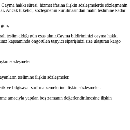
 Cayma hakkı süresi, hizmet ifasına ilişkin sözleşmelerde sözleşmenin
aşlar. Ancak tüketici, sözleşmenin kurulmasından malın teslimine kadar
ı gün,
 malı teslim aldığı gün esas alınır.Cayma bildiriminizi cayma hakkı
nız kapsamında öngörülen taşıyıcı siparişinizi size ulaştıran kargo
işkin sözleşmeler.
yanların teslimine ilişkin sözleşmeler.
ik ve bilgisayar sarf malzemelerine ilişkin sözleşmeler.
enme amacıyla yapılan boş zamanın değerlendirilmesine ilişkin