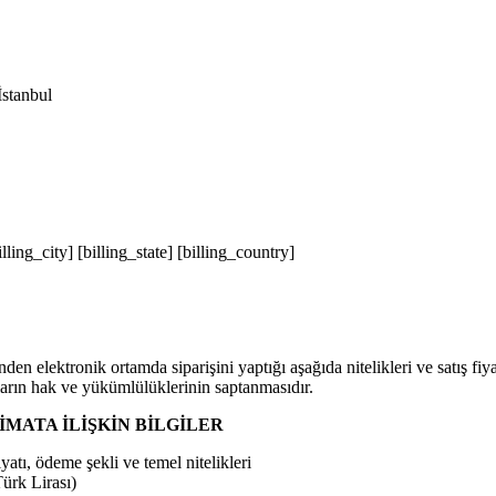
stanbul
ling_city] [billing_state] [billing_country]
lektronik ortamda siparişini yaptığı aşağıda nitelikleri ve satış fiyatı b
rın hak ve yükümlülüklerinin saptanmasıdır.
MATA İLİŞKİN BİLGİLER
atı, ödeme şekli ve temel nitelikleri
ürk Lirası)