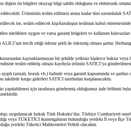
 ilişkin ön bilgileri okuyup bilgi sahibi olduğunu ve elektronik ortamda
m edilecektir. Ürününün teslim edilmesi anına kadar tüm sorumluluk SATI
edilecek ise, teslim edilecek kişi/kuruluşun teslimatı kabul etmemesin
ilen niteliklere uygun ve varsa garanti belgeleri ve kullanım kılavuzları
ALICI’nın tercih ettiği ödeme şekli ile ödenmiş olması şarttır. Herhang
usurundan kaynaklanmayan bir şekilde yetkisiz kişilerce haksız veya hu
disine teslim edilmiş olması kaydıyla ürünün SATICI’ya gönderilmesi
 ayıplı (arızalı, bozuk vb.) halinde veya garanti kapsamında ve şartları
bu takdirde kargo giderleri SATICI tarafından karşılanacaktır.
inin yapılabilmesi için tarafınıza göndermiş olduğumuz iade bölümü bulu
ekmektedir.
i olup; uygulanacak hukuk Türk Hukuku’dur. Türkiye Cumhuriyeti sınırlar
ıldığı veya TÜKETİCİ ikametgahının bulunduğu yerdeki İl veya İlçe Tük
ğu yerdeki Tüketici Mahkemeleri Yetkili olacaktır.