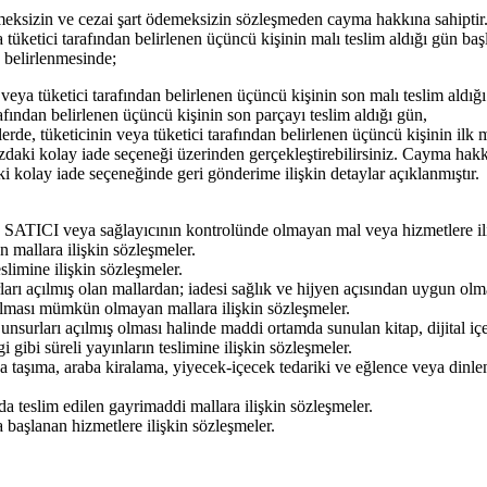
meksizin ve cezai şart ödemeksizin sözleşmeden cayma hakkına sahiptir.
a tüketici tarafından belirlenen üçüncü kişinin malı teslim aldığı gün b
 belirlenmesinde;
 veya tüketici tarafından belirlenen üçüncü kişinin son malı teslim aldığ
afından belirlenen üçüncü kişinin son parçayı teslim aldığı gün,
lerde, tüketicinin veya tüketici tarafından belirlenen üçüncü kişinin ilk
daki kolay iade seçeneği üzerinden gerçekleştirebilirsiniz. Cayma hakkı
i kolay iade seçeneğinde geri gönderime ilişkin detaylar açıklanmıştır.
ve SATICI veya sağlayıcının kontrolünde olmayan mal veya hizmetlere il
n mallara ilişkin sözleşmeler.
limine ilişkin sözleşmeler.
rı açılmış olan mallardan; iadesi sağlık ve hijyen açısından uygun olma
rılması mümkün olmayan mallara ilişkin sözleşmeler.
nsurları açılmış olması halinde maddi ortamda sunulan kitap, dijital içer
gibi süreli yayınların teslimine ilişkin sözleşmeler.
a taşıma, araba kiralama, yiyecek-içecek tedariki ve eğlence veya dinl
da teslim edilen gayrimaddi mallara ilişkin sözleşmeler.
 başlanan hizmetlere ilişkin sözleşmeler.