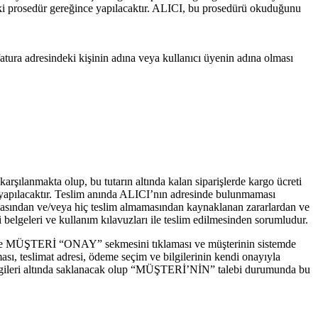
ki prosedür gereğince yapılacaktır. ALICI, bu prosedürü okuduğunu
atura adresindeki kişinin adına veya kullanıcı üyenin adına olması
rşılanmakta olup, bu tutarın altında kalan siparişlerde kargo ücreti
den yapılacaktır. Teslim anında ALICI’nın adresinde bulunmaması
masından ve/veya hiç teslim almamasından kaynaklanan zararlardan ve
 belgeleri ve kullanım kılavuzları ile teslim edilmesinden sorumludur.
münde MÜŞTERİ “ONAY” sekmesini tıklaması ve müşterinin sistemde
sı, teslimat adresi, ödeme seçim ve bilgilerinin kendi onayıyla
l bilgileri altında saklanacak olup “MÜŞTERİ’NİN” talebi durumunda bu