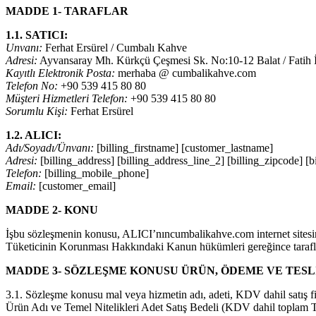
MADDE 1- TARAFLAR
1.1. SATICI:
Unvanı:
Ferhat Ersürel / Cumbalı Kahve
Adresi:
Ayvansaray Mh. Kürkçü Çeşmesi Sk. No:10-12 Balat / Fatih İ
Kayıtlı Elektronik Posta:
merhaba @ cumbalikahve.com
Telefon No:
+90 539 415 80 80
Müşteri Hizmetleri Telefon:
+90 539 415 80 80
Sorumlu Kişi:
Ferhat Ersürel
1.2. ALICI:
Adı/Soyadı/Ünvanı:
[billing_firstname] [customer_lastname]
Adresi:
[billing_address] [billing_address_line_2] [billing_zipcode] [bil
Telefon:
[billing_mobile_phone]
Email:
[customer_email]
MADDE 2- KONU
İşbu sözleşmenin konusu, ALICI’nıncumbalikahve.com internet sitesinden e
Tüketicinin Korunması Hakkındaki Kanun hükümleri gereğince tarafla
MADDE 3- SÖZLEŞME KONUSU ÜRÜN, ÖDEME VE TESLİ
3.1. Sözleşme konusu mal veya hizmetin adı, adeti, KDV dahil satış fiy
Ürün Adı ve Temel Nitelikleri Adet Satış Bedeli (KDV dahil toplam T