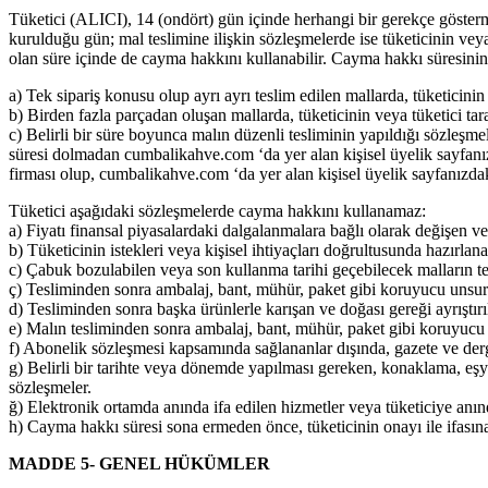
Tüketici (ALICI), 14 (ondört) gün içinde herhangi bir gerekçe göster
kurulduğu gün; mal teslimine ilişkin sözleşmelerde ise tüketicinin vey
olan süre içinde de cayma hakkını kullanabilir. Cayma hakkı süresinin
a) Tek sipariş konusu olup ayrı ayrı teslim edilen mallarda, tüketicinin
b) Birden fazla parçadan oluşan mallarda, tüketicinin veya tüketici tar
c) Belirli bir süre boyunca malın düzenli tesliminin yapıldığı sözleşme
süresi dolmadan cumbalikahve.com ‘da yer alan kişisel üyelik sayfanız
firması olup, cumbalikahve.com ‘da yer alan kişisel üyelik sayfanızdak
Tüketici aşağıdaki sözleşmelerde cayma hakkını kullanamaz:
a) Fiyatı finansal piyasalardaki dalgalanmalara bağlı olarak değişen 
b) Tüketicinin istekleri veya kişisel ihtiyaçları doğrultusunda hazırlana
c) Çabuk bozulabilen veya son kullanma tarihi geçebilecek malların tes
ç) Tesliminden sonra ambalaj, bant, mühür, paket gibi koruyucu unsurla
d) Tesliminden sonra başka ürünlerle karışan ve doğası gereği ayrıştı
e) Malın tesliminden sonra ambalaj, bant, mühür, paket gibi koruyucu u
f) Abonelik sözleşmesi kapsamında sağlananlar dışında, gazete ve dergi 
g) Belirli bir tarihte veya dönemde yapılması gereken, konaklama, eşy
sözleşmeler.
ğ) Elektronik ortamda anında ifa edilen hizmetler veya tüketiciye anın
h) Cayma hakkı süresi sona ermeden önce, tüketicinin onayı ile ifasına
MADDE 5- GENEL HÜKÜMLER